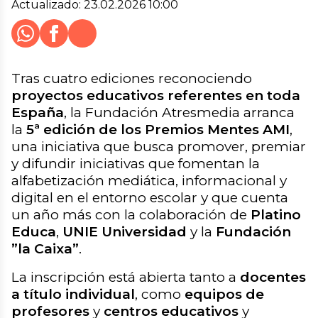
Actualizado:
23.02.2026 10:00
Whatsapp
Facebook
X
Cerrar
Compartir
Tras cuatro ediciones reconociendo
proyectos educativos referentes en toda
España
, la Fundación Atresmedia arranca
la
5ª edición de los Premios Mentes AMI
,
una iniciativa que busca promover, premiar
y difundir iniciativas que fomentan la
alfabetización mediática, informacional y
digital en el entorno escolar y que cuenta
un año más con la colaboración de
Platino
Educa
,
UNIE Universidad
y la
Fundación
”la Caixa”
.
La inscripción está abierta tanto a
docentes
a título individual
, como
equipos de
profesores
y
centros educativos
y