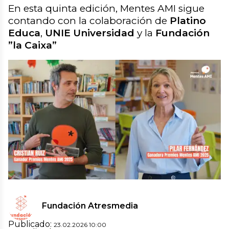
En esta quinta edición, Mentes AMI sigue
contando con la colaboración de
Platino
Educa
,
UNIE Universidad
y la
Fundación
”la Caixa”
Spot 5ª edición Premios Mentes AMI |
Fundación
Atresmedia
¿Tu proyecto educativo marca la diferencia?
Preséntalo a los Premios Mentes AMI antes
del 30 de abril
Enviar proyecto
Fundación Atresmedia
Publicado:
23.02.2026 10:00