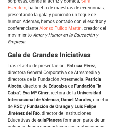
sorpresas, donde la actriz y cómica,
Sara
Escudero
, ha hecho de maestras de ceremonias,
presentando la gala y poniendo un toque de
humor. Además, hemos contado con el escritor y
conferenciante
Alonso Pulido Martín
, creador del
movimiento
Amor y Humor en la Educación y
Empresa.
Gala de Grandes Iniciativas
Tras el acto de presentación,
Patricia Pérez
,
directora General Corporativa de Atresmedia y
directora de la Fundación Atresmedia,
Patricia
Alocén
, directora de
Educaixa
de
Fundación ”la
Caixa”
,
Eva Mª Giner
, rectora de la
Universidad
Internacional de Valencia
,
Daniel Morales
, director
de
RSC
y
Fundación de Orange
y
Luis Felipe
Jiménez del Río
, director de Instituciones
Educativas de
aulaPlaneta
formaron parte de un
coloquio donde compartieron sus motivaciones