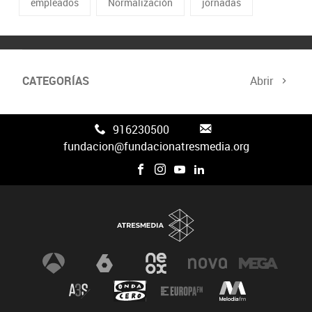
empleados
Normalización
jornadas
CATEGORÍAS
Abrir
916230500
fundacion@fundacionatresmedia.org