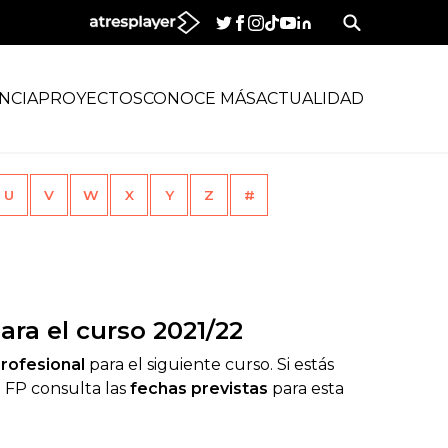
NCIA
PROYECTOS
CONOCE MÁS
ACTUALIDAD
U
V
W
X
Y
Z
#
ra el curso 2021/22
rofesional
para el siguiente curso. Si estás
 FP consulta las
fechas previstas
para esta