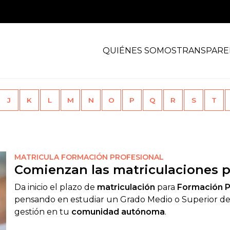
QUIÉNES SOMOS
TRANSPARE
J
K
L
M
N
O
P
Q
R
S
T
MATRICULA FORMACIÓN PROFESIONAL
Comienzan las matriculaciones pa
Da inicio el plazo de
matriculación
para
Formación P
pensando en estudiar un Grado Medio o Superior de
gestión en tu
comunidad autónoma
.