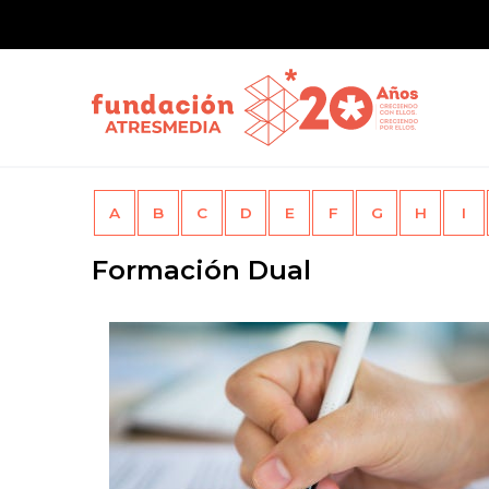
A
B
C
D
E
F
G
H
I
Formación Dual