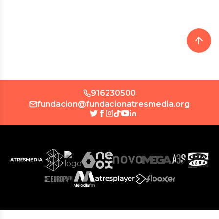
916230500
fundacion@fundacionatresmedia.org