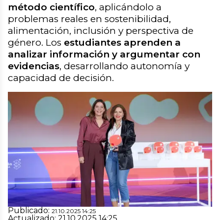
método científico
, aplicándolo a
problemas reales en sostenibilidad,
alimentación, inclusión y perspectiva de
género. Los
estudiantes aprenden a
analizar información y argumentar con
evidencias
, desarrollando autonomía y
capacidad de decisión.
Ciencia crítica: investigar para entender y
transformar’, ganador del Premio Mentes AMI
2025 en la categoría Fomento del Pensamiento
Crítico |
Fundación Atresmedia
Fundación Atresmedia
Publicado:
21.10.2025 14:25
Actualizado:
21.10.2025 14:25