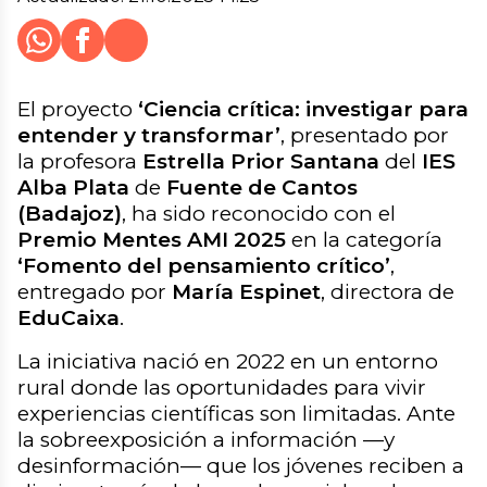
Whatsapp
Facebook
X
Cerrar
Compartir
El proyecto
‘Ciencia crítica: investigar para
entender y transformar’
, presentado por
la profesora
Estrella Prior Santana
del
IES
Alba Plata
de
Fuente de Cantos
(Badajoz)
, ha sido reconocido con el
Premio Mentes AMI 2025
en la categoría
‘Fomento del pensamiento crítico’
,
entregado por
María Espinet
, directora de
EduCaixa
.
La iniciativa nació en 2022 en un entorno
rural donde las oportunidades para vivir
experiencias científicas son limitadas. Ante
la sobreexposición a información —y
desinformación— que los jóvenes reciben a