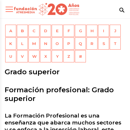
A
B
C
D
E
F
G
H
I
J
K
L
M
N
O
P
Q
R
S
T
U
V
W
X
Y
Z
#
Grado superior
Formación profesional: Grado
superior
La Formación Profesional
es una
enseñanza que abarca muchos sectores
y se enfoca a la inserción laboral, este