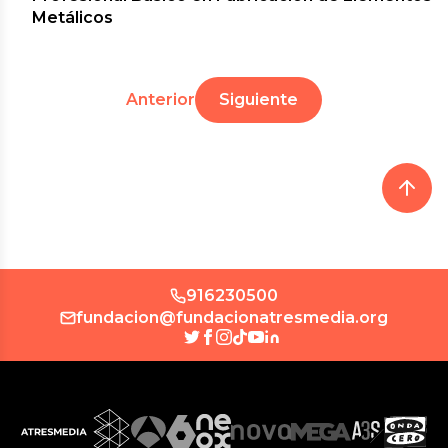
Metálicos
Anterior
Siguiente
916230500
fundacion@fundacionatresmedia.org